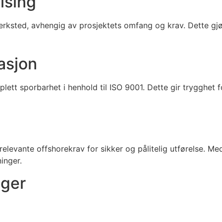
ising
 verksted, avhengig av prosjektets omfang og krav. Dette gjør
asjon
ett sporbarhet i henhold til ISO 9001. Dette gir trygghet fo
r relevante offshorekrav for sikker og pålitelig utførelse.
inger.
lger