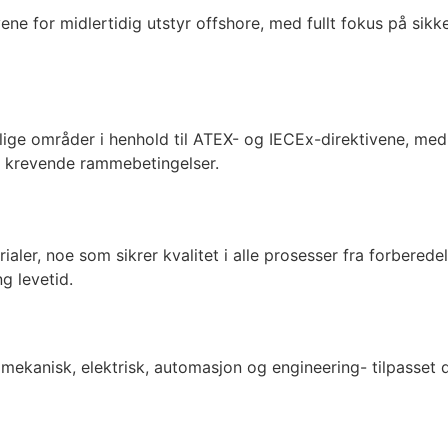
ne for midlertidig utstyr offshore, med fullt fokus på sik
rlige områder i henhold til ATEX- og IECEx-direktivene, med
g krevende rammebetingelser.
aler, noe som sikrer kvalitet i alle prosesser fra forberede
ng levetid.
mekanisk, elektrisk, automasjon og engineering- tilpasset di